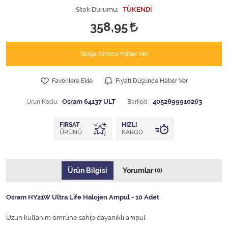
Stok Durumu:
TÜKENDİ
358,95
Stoğa Girince Haber Ver
Favorilere Ekle
Fiyatı Düşünce Haber Ver
Ürün Kodu:
Osram 64137 ULT
Barkod:
4052899910263
FIRSAT
HIZLI
ÜRÜNÜ
KARGO
Ürün Bilgisi
Yorumlar
(0)
Osram HY21W Ultra Life Halojen Ampul - 10 Adet
Uzun kullanım ömrüne sahip dayanıklı ampul