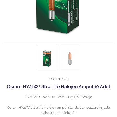
Halojen Off Road Rally Ampulü
Motosiklet Halojen Far Ampulü
Kamyon Halojen Far Ampulü
Kamyon Halojen Park Ampulü
Kamyon Gösterge Ampulü
Tüm Kategorileri Gör
Osram Park
Osram HY21W Ultra Life Halojen Ampul 10 Adet
HY21W - 12 Volt - 21 Watt - Duy Tipi: BAW9s
Osram HY21W ultra life halojen ampul standart ampullere kıyasla
daha uzun ömürlüdür