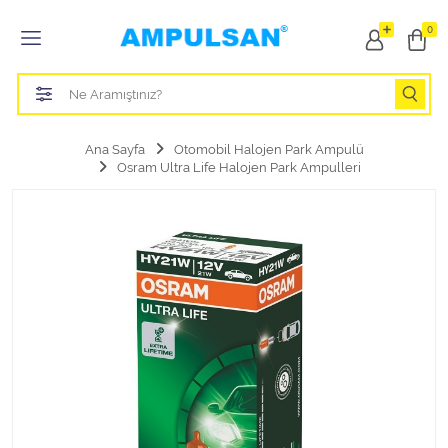
Tüm Kategoriler
0
Led Aydınlatma Ampulü
Tasarruflu Aydınlatma Ampulü
Ana Sayfa
Otomobil Halojen Park Ampulü
Osram Ultra Life Halojen Park Ampulleri
Otomobil Halojen Far Ampulü
Otomobil Xenon Far Ampulü
Otomobil Led Far Ampulü
Otomobil Halojen Park Ampulü
Otomobil Led Park Ampulü
Otomobil Gösterge Ampulü