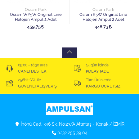
Osram Park
Osram Park
Osram WY5W Original Line
Osram R5W Original Line
Halojen Ampul 2 Adet
Halojen Ampul 2 Adet
459,75
448,73
09:00 - 18:30 arası
15 gün içinde
CANLI DESTEK
KOLAY İADE
256bit SSL ile
Tüm Ürünlerde
GÜVENLİ ALIŞVERİŞ
KARGO ÜCRETSİZ
İnönü Cad. 346 Sk. No:23/A Altıntaş - Konak / İZMİR
0232 255 39 04