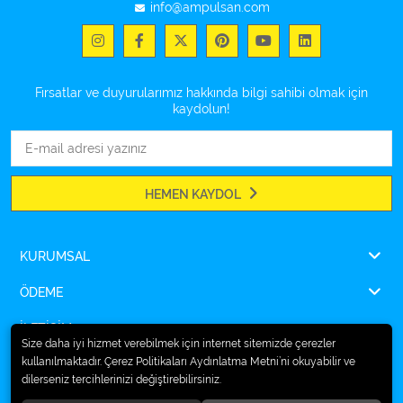
info@ampulsan.com
Fırsatlar ve duyurularımız hakkında bilgi sahibi olmak için
kaydolun!
HEMEN KAYDOL
KURUMSAL
ÖDEME
İLETİŞİM
Size daha iyi hizmet verebilmek için internet sitemizde çerezler
kullanılmaktadır. Çerez Politikaları Aydınlatma Metni’ni okuyabilir ve
dilerseniz tercihlerinizi değiştirebilirsiniz.
© 2026
Ampulsan®
. Tüm hakları saklıdır.