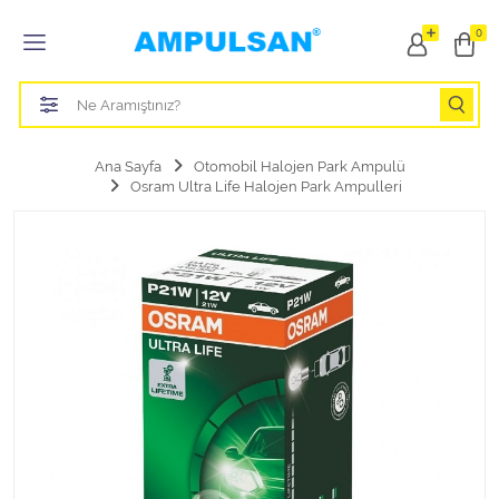
Tüm Kategoriler
0
Led Aydınlatma Ampulü
Tasarruflu Aydınlatma Ampulü
Ana Sayfa
Otomobil Halojen Park Ampulü
Osram Ultra Life Halojen Park Ampulleri
Otomobil Halojen Far Ampulü
Otomobil Xenon Far Ampulü
Otomobil Led Far Ampulü
Otomobil Halojen Park Ampulü
Otomobil Led Park Ampulü
Otomobil Gösterge Ampulü