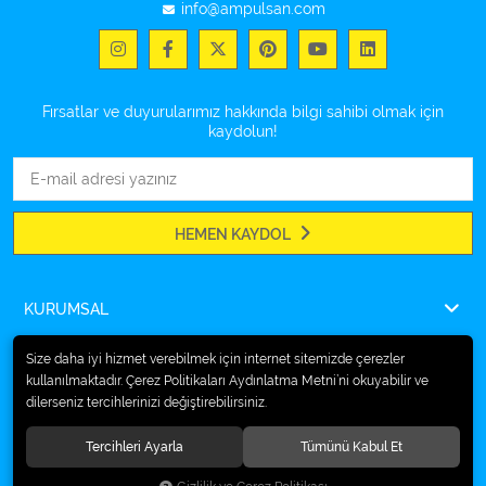
info@ampulsan.com
Fırsatlar ve duyurularımız hakkında bilgi sahibi olmak için
kaydolun!
HEMEN KAYDOL
KURUMSAL
ÖDEME
Size daha iyi hizmet verebilmek için internet sitemizde çerezler
kullanılmaktadır. Çerez Politikaları Aydınlatma Metni’ni okuyabilir ve
İLETİŞİM
dilerseniz tercihlerinizi değiştirebilirsiniz.
Tercihleri Ayarla
Tümünü Kabul Et
© 2026
Ampulsan®
. Tüm hakları saklıdır.