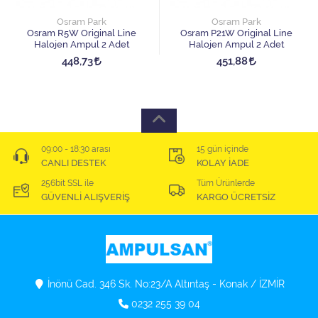
Osram Park
Osram Park
Osram R5W Original Line
Osram P21W Original Line
Halojen Ampul 2 Adet
Halojen Ampul 2 Adet
448,73
451,88
09:00 - 18:30 arası
15 gün içinde
CANLI DESTEK
KOLAY İADE
256bit SSL ile
Tüm Ürünlerde
GÜVENLİ ALIŞVERİŞ
KARGO ÜCRETSİZ
İnönü Cad. 346 Sk. No:23/A Altıntaş - Konak / İZMİR
0232 255 39 04