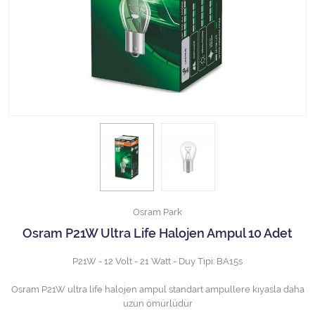
Halojen Off Road Rally Ampulü
Motosiklet Halojen Far Ampulü
Kamyon Halojen Far Ampulü
Kamyon Halojen Park Ampulü
Kamyon Gösterge Ampulü
Tüm Kategorileri Gör
Osram Park
Osram P21W Ultra Life Halojen Ampul 10 Adet
P21W - 12 Volt - 21 Watt - Duy Tipi: BA15s
Osram P21W ultra life halojen ampul standart ampullere kıyasla daha
uzun ömürlüdür