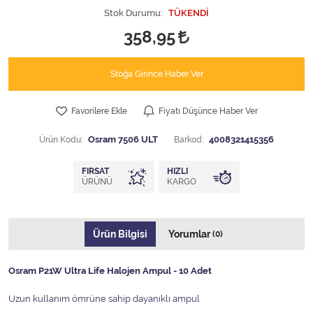
Stok Durumu:
TÜKENDİ
358,95
Stoğa Girince Haber Ver
Favorilere Ekle
Fiyatı Düşünce Haber Ver
Ürün Kodu:
Osram 7506 ULT
Barkod:
4008321415356
FIRSAT
HIZLI
ÜRÜNÜ
KARGO
Ürün Bilgisi
Yorumlar
(0)
Osram P21W Ultra Life Halojen Ampul - 10 Adet
Uzun kullanım ömrüne sahip dayanıklı ampul