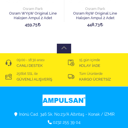
Osram Park
Osram Park
Osram WY5W Original Line
Osram R5W Original Line
Halojen Ampul 2 Adet
Halojen Ampul 2 Adet
459,75
448,73
09:00 - 18:30 arası
15 gün içinde
CANLI DESTEK
KOLAY İADE
256bit SSL ile
Tüm Ürünlerde
GÜVENLİ ALIŞVERİŞ
KARGO ÜCRETSİZ
İnönü Cad. 346 Sk. No:23/A Altıntaş - Konak / İZMİR
0232 255 39 04