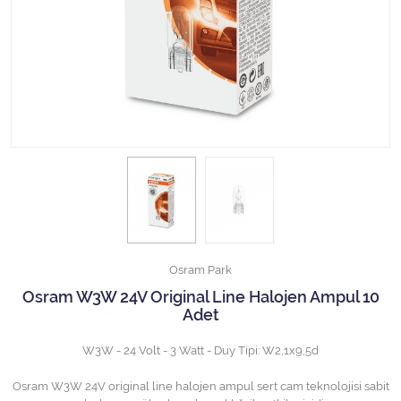
Halojen Off Road Rally Ampulü
Motosiklet Halojen Far Ampulü
Kamyon Halojen Far Ampulü
Kamyon Halojen Park Ampulü
Kamyon Gösterge Ampulü
Tüm Kategorileri Gör
Osram Park
Osram W3W 24V Original Line Halojen Ampul 10
Adet
W3W - 24 Volt - 3 Watt - Duy Tipi: W2,1x9,5d
Osram W3W 24V original line halojen ampul sert cam teknolojisi sabit