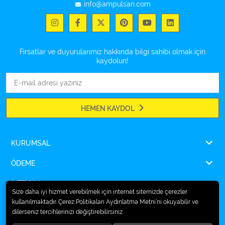
info@ampulsan.com
Fırsatlar ve duyurularımız hakkında bilgi sahibi olmak için
kaydolun!
HEMEN KAYDOL
KURUMSAL
ÖDEME
İLETİŞİM
Size daha iyi hizmet verebilmek için internet sitemizde çerezler
kullanılmaktadır. Çerez Politikaları Aydınlatma Metni’ni okuyabilir ve
dilerseniz tercihlerinizi değiştirebilirsiniz.
© 2026
Ampulsan®
. Tüm hakları saklıdır.