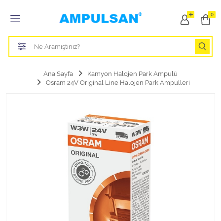
Tüm Kategoriler
0
Led Aydınlatma Ampulü
Tasarruflu Aydınlatma Ampulü
Ana Sayfa
Kamyon Halojen Park Ampulü
Osram 24V Original Line Halojen Park Ampulleri
Otomobil Halojen Far Ampulü
Otomobil Xenon Far Ampulü
Otomobil Led Far Ampulü
Otomobil Halojen Park Ampulü
Otomobil Led Park Ampulü
Otomobil Gösterge Ampulü