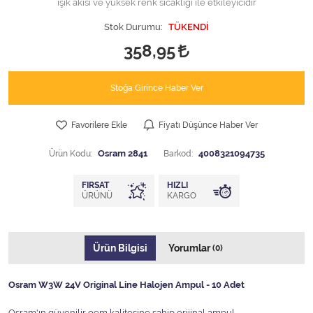
ışık akısı ve yüksek renk sıcaklığı ile etkileyicidir
Stok Durumu:
TÜKENDİ
358,95
Stoğa Girince Haber Ver
Favorilere Ekle
Fiyatı Düşünce Haber Ver
Ürün Kodu:
Osram 2841
Barkod:
4008321094735
FIRSAT
HIZLI
ÜRÜNÜ
KARGO
Ürün Bilgisi
Yorumlar
(0)
Osram W3W 24V Original Line Halojen Ampul - 10 Adet
Osram'ın güvenilir oem kalitesine sahip orijinal ampul