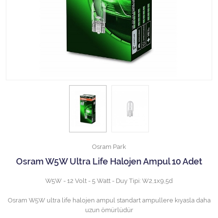
Halojen Off Road Rally Ampulü
Motosiklet Halojen Far Ampulü
Kamyon Halojen Far Ampulü
Kamyon Halojen Park Ampulü
Kamyon Gösterge Ampulü
Tüm Kategorileri Gör
Osram Park
Osram W5W Ultra Life Halojen Ampul 10 Adet
W5W - 12 Volt - 5 Watt - Duy Tipi: W2,1x9,5d
Osram W5W ultra life halojen ampul standart ampullere kıyasla daha
uzun ömürlüdür