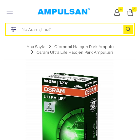
Tüm Kategoriler
0
Led Aydınlatma Ampulü
Tasarruflu Aydınlatma Ampulü
Ana Sayfa
Otomobil Halojen Park Ampulü
Osram Ultra Life Halojen Park Ampulleri
Otomobil Halojen Far Ampulü
Otomobil Xenon Far Ampulü
Otomobil Led Far Ampulü
Otomobil Halojen Park Ampulü
Otomobil Led Park Ampulü
Otomobil Gösterge Ampulü