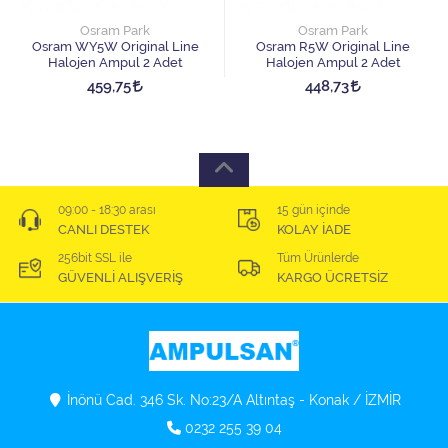
Osram Park
Osram Park
Osram WY5W Original Line
Osram R5W Original Line
Halojen Ampul 2 Adet
Halojen Ampul 2 Adet
459,75
448,73
09:00 - 18:30 arası
15 gün içinde
CANLI DESTEK
KOLAY İADE
256bit SSL ile
Tüm Ürünlerde
GÜVENLİ ALIŞVERİŞ
KARGO ÜCRETSİZ
İnönü Cad. 346 Sk. No:23/A Altıntaş - Konak / İZMİR
0232 255 39 04