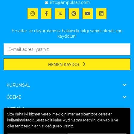
info@ampulsan.com
Fırsatlar ve duyurularımız hakkında bilgi sahibi olmak için
kaydolun!
HEMEN KAYDOL
KURUMSAL
ÖDEME
İLETİŞİM
Size daha iyi hizmet verebilmek için internet sitemizde çerezler
kullanılmaktadır. Çerez Politikaları Aydınlatma Metni’ni okuyabilir ve
dilerseniz tercihlerinizi değiştirebilirsiniz.
© 2026
Ampulsan®
. Tüm hakları saklıdır.