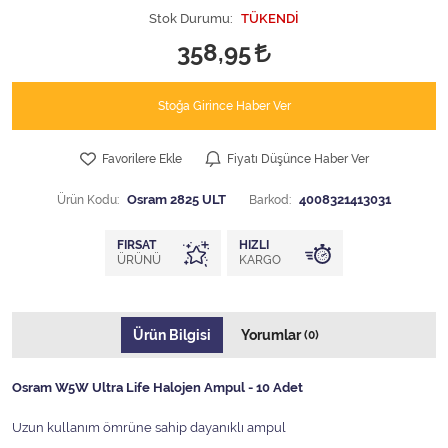
Stok Durumu:
TÜKENDİ
358,95
Stoğa Girince Haber Ver
Favorilere Ekle
Fiyatı Düşünce Haber Ver
Ürün Kodu:
Osram 2825 ULT
Barkod:
4008321413031
FIRSAT
HIZLI
ÜRÜNÜ
KARGO
Ürün Bilgisi
Yorumlar
(0)
Osram W5W Ultra Life Halojen Ampul - 10 Adet
Uzun kullanım ömrüne sahip dayanıklı ampul