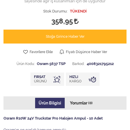
sayesinde ağır iş kullanımları için de uygundur
Stok Durumu:
TÜKENDİ
358,95
Stoğa Girince Haber Ver
Favorilere Ekle
Fiyatı Düşünce Haber Ver
Ürün Kodu:
Osram 5637 TSP
Barkod:
4008321795212
FIRSAT
HIZLI
ÜRÜNÜ
KARGO
Ürün Bilgisi
Yorumlar
(0)
Osram R10W 24V Truckstar Pro Halojen Ampul - 10 Adet
Osram'ın en parlak kamyon ampulü