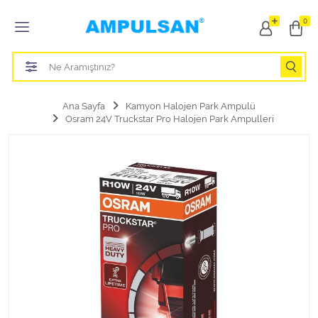
Tüm Kategoriler
0
Led Aydınlatma Ampulü
Tasarruflu Aydınlatma Ampulü
Ana Sayfa
Kamyon Halojen Park Ampulü
Osram 24V Truckstar Pro Halojen Park Ampulleri
Otomobil Halojen Far Ampulü
Otomobil Xenon Far Ampulü
Otomobil Led Far Ampulü
Otomobil Halojen Park Ampulü
Otomobil Led Park Ampulü
Otomobil Gösterge Ampulü