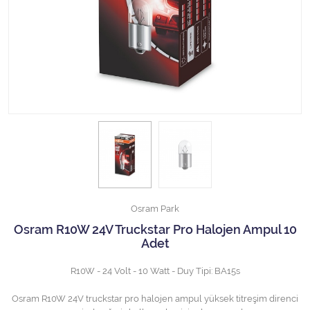
Halojen Off Road Rally Ampulü
Motosiklet Halojen Far Ampulü
Kamyon Halojen Far Ampulü
Kamyon Halojen Park Ampulü
Kamyon Gösterge Ampulü
Tüm Kategorileri Gör
Osram Park
Osram R10W 24V Truckstar Pro Halojen Ampul 10
Adet
R10W - 24 Volt - 10 Watt - Duy Tipi: BA15s
Osram R10W 24V truckstar pro halojen ampul yüksek titreşim direnci