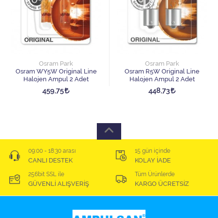
Osram Park
Osram Park
Osram WY5W Original Line
Osram R5W Original Line
Halojen Ampul 2 Adet
Halojen Ampul 2 Adet
459,75
448,73
09:00 - 18:30 arası
15 gün içinde
CANLI DESTEK
KOLAY İADE
256bit SSL ile
Tüm Ürünlerde
GÜVENLİ ALIŞVERİŞ
KARGO ÜCRETSİZ