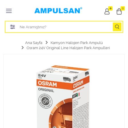
Tüm Kategoriler
0
Led Aydınlatma Ampulü
Tasarruflu Aydınlatma Ampulü
Ana Sayfa
Kamyon Halojen Park Ampulü
Osram 24V Original Line Halojen Park Ampulleri
Otomobil Halojen Far Ampulü
Otomobil Xenon Far Ampulü
Otomobil Led Far Ampulü
Otomobil Halojen Park Ampulü
Otomobil Led Park Ampulü
Otomobil Gösterge Ampulü