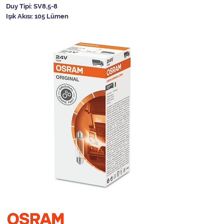
Duy Tipi: SV8,5-8
Işık Akısı: 105 Lümen