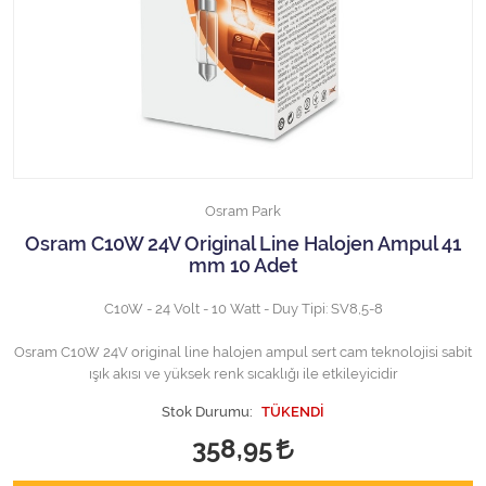
Halojen Off Road Rally Ampulü
Motosiklet Halojen Far Ampulü
Kamyon Halojen Far Ampulü
Kamyon Halojen Park Ampulü
Osram Park
Kamyon Gösterge Ampulü
Osram C10W 24V Original Line Halojen Ampul 41
mm 10 Adet
Tüm Kategorileri Gör
C10W - 24 Volt - 10 Watt - Duy Tipi: SV8,5-8
Osram C10W 24V original line halojen ampul sert cam teknolojisi sabit
ışık akısı ve yüksek renk sıcaklığı ile etkileyicidir
Stok Durumu:
TÜKENDİ
358,95