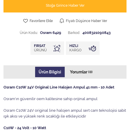
Stoğa Girince Haber Ver
Favorilere Ekle
Fiyatı Düşünce Haber Ver
Ürün Kodu:
Osram 6429
Barkod:
4008321090843
FIRSAT
HIZLI
ÜRÜNÜ
KARGO
Ürün Bilgisi
Yorumlar
(0)
Osram C10W 24V Original Line Halojen Ampul 41 mm - 10 Adet
Osram'ın güvenilir oem kalitesine sahip orijinal ampul
Osram C10W 24V original line halojen ampul sert cam teknolojisi sabit
ışık akısı ve yüksek renk sıcaklığı ile etkileyicidir
C10W - 24 Volt - 10 Watt