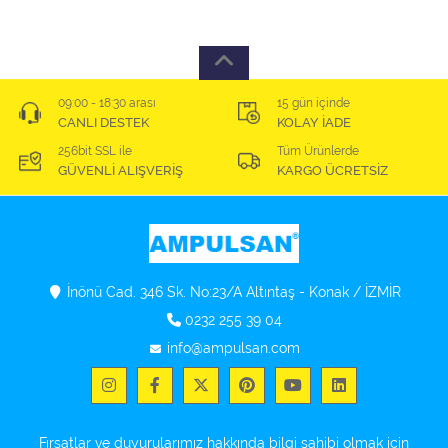
09:00 - 18:30 arası
15 gün içinde
CANLI DESTEK
KOLAY İADE
256bit SSL ile
Tüm Ürünlerde
GÜVENLİ ALIŞVERİŞ
KARGO ÜCRETSİZ
İnönü Cad. 346 Sk. No:23/A Altıntaş - Konak / İZMİR
0232 255 39 04
info@ampulsan.com
Fırsatlar ve duyurularımız hakkında bilgi sahibi olmak için